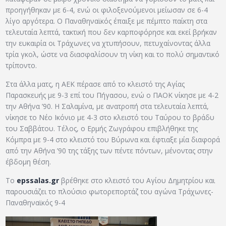
προηγήθηκαν με 6-4, ενώ οι φιλοξενούμενοι μείωσαν σε 6-4
λίγο αργότερα. Ο Παναθηναϊκός έπαιξε με πέμπτο παίκτη στα
τελευταία λεπτά, τακτική που δεν καρποφόρησε και εκεί βρήκαν
την ευκαιρία οι Τράχωνες να χτυπήσουν, πετυχαίνοντας άλλα
τρία γκολ, ώστε να διασφαλίσουν τη νίκη και το πολύ σημαντικό
τρίποντο.
Στα άλλα ματς, η ΑΕΚ πέρασε από το κλειστό της Αγίας
Παρασκευής με 9-3 επί του Πήγασου, ενώ ο ΠΑΟΚ νίκησε με 4-2
την Αθήνα ’90. Η Σαλαμίνα, με ανατροπή στα τελευταία λεπτά,
νίκησε το Νέο Ικόνιο με 4-3 στο κλειστό του Ταύρου το βράδυ
του Σαββάτου. Τέλος, ο Ερμής Ζωγράφου επιβλήθηκε της
Κόμπρα με 9-4 στο κλειστό του Βύρωνα και έφτιαξε μία διαφορά
από την Αθήνα ’90 της τάξης των πέντε πόντων, μένοντας στην
έβδομη θέση.
Το
epssalas.gr
βρέθηκε στο κλειστό του Αγίου Δημητρίου και
παρουσιάζει το πλούσιο φωτορεπορτάζ του αγώνα Τράχωνες-
Παναθηναϊκός 9-4