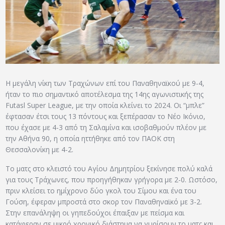
ΑΡΧΕΙΟ
ΕΠΙΚΟΙΝΩΝΙΑ
Η μεγάλη νίκη των Τραχώνων επί του Παναθηναϊκού με 9-4,
ήταν το πιο σημαντικό αποτέλεσμα της 14ης αγωνιστικής της
Futasl Super League, με την οποία κλείνει το 2024. Οι “μπλε”
έφτασαν έτσι τους 13 πόντους και ξεπέρασαν το Νέο Ικόνιο,
που έχασε με 4-3 από τη Σαλαμίνα και ισοβαθμούν πλέον με
την Αθήνα 90, η οποία ηττήθηκε από τον ΠΑΟΚ στη
Θεσσαλονίκη με 4-2.
Το ματς στο κλειστό του Αγίου Δημητρίου ξεκίνησε πολύ καλά
για τους Τράχωνες, που προηγήθηκαν γρήγορα με 2-0. Ωστόσο,
πριν κλείσει το ημίχρονο δύο γκολ του Σίμου και ένα του
Γούση, έφεραν μπροστά στο σκορ τον Παναθηναϊκό με 3-2.
Στην επανάληψη οι γηπεδούχοι έπαιξαν με πείσμα και
κατάφεραν σε μικρό χρονικό διάστημα να γυρίσουν το ματς και