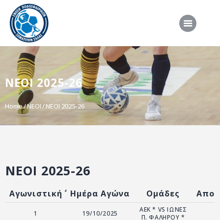
ΑΡΧΙΚΗ
ΝΕΟΙ 2025-26
ΕΠΣΣ
ΔΙΟΡΓΑΝΩΣΕΙΣ
Home
ΝΕΟΙ
ΝΕΟΙ 2025-26
ΠΡΟΕΘΝΙΚΕΣ ΟΜΑΔΕΣ
ΔΙΑΙΤΗΣΙΑ
ΝΕΑ
ΝΕΟΙ 2025-26
ΣΥΝΕΝΤΕΥΞΕΙΣ
VIDEO
Αγωνιστική
Ημέρα Αγώνα
Ομάδες
Αποτ
ΧΡΗΣΙΜΑ
ΑΕΚ * VS ΙΩΝΕΣ
1
19/10/2025
Π. ΦΑΛΗΡΟΥ *