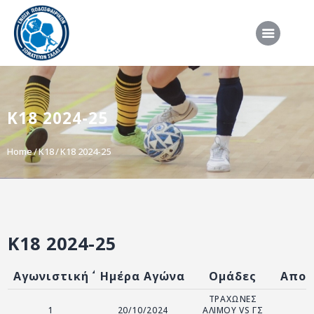
ΑΡΧΙΚΗ
Κ18 2024-25
ΕΠΣΣ
ΔΙΟΡΓΑΝΩΣΕΙΣ
Home
K18
Κ18 2024-25
ΠΡΟΕΘΝΙΚΕΣ ΟΜΑΔΕΣ
ΔΙΑΙΤΗΣΙΑ
ΝΕΑ
Κ18 2024-25
ΣΥΝΕΝΤΕΥΞΕΙΣ
VIDEO
Αγωνιστική
Ημέρα Αγώνα
Ομάδες
Αποτ
ΧΡΗΣΙΜΑ
ΤΡΑΧΩΝΕΣ
1
20/10/2024
ΑΛΙΜΟΥ VS ΓΣ