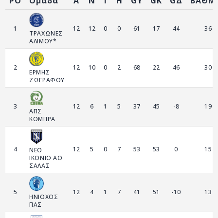
PO
Ομάδα
Α
Ν
Ι
Η
GY
GK
GΔ
ΒΑΘΜ
ΑΡΧΕΙΟ
ΕΠΙΚΟΙΝΩΝΙΑ
1
12
12
0
0
61
17
44
36
ΤΡΑΧΩΝΕΣ
ΑΛΙΜΟΥ*
2
12
10
0
2
68
22
46
30
ΕΡΜΗΣ
ΖΩΓΡΑΦΟΥ
3
12
6
1
5
37
45
-8
19
ΑΠΣ
ΚΟΜΠΡΑ
4
12
5
0
7
53
53
0
15
ΝΕΟ
ΙΚΟΝΙΟ ΑΟ
ΣΑΛΑΣ
5
12
4
1
7
41
51
-10
13
ΗΝΙΟΧΟΣ
ΠΑΣ