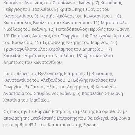
Κασσάνος Αντώνιος του Σπυρίδωνος-Ιωάννη, 7) Κατσάμπας
Γεώργιος του Βασιλείου, 8) Κριτσιώπης Γεώργιος του
Κωνσταντίνου, 9) Κωστής Νικόλαος του Κωνσταντίνου, 10)
Κωστόπουλος Βασίλειος του Κωνσταντίνου, 11) Μητσόπουλος
Νικόλαος του Ιωάννη, 12) Παπαδόπουλος Περικλής του Ιωάννη,
13) Πατατανές Αντώνιος του Γεωργίου, 14) Πολυχρόνη Χριστίνα
του Βασιλείου, 15) Τζιούβελης Νικήτας του Μαρίνου, 16)
Τριανταφυλλόπουλος Χαράλαμπος του Δημητρίου, 17)
Χασεκίδης Δημήτριος του Νικολάου, 18) Χριστοδούλου
Δημήτριος του Κωνσταντίνου.
Για τις θέσεις της Εξελεγκτικής Επιτροπής: 1) Βαρυπάτης
Κωνσταντίνος του Αλέξανδρου, 2) Βόγλης Νικόλαος του
Γεωργίου, 3) Γάτσιος Ηλίας του Δημητρίου, 4) Κασσάνου
Αναστασία του Σπυρίδωνος-Ιωάννη, 5) Κασσελάκη Στυλιανή-
Χριστίνα του Ματθαίου.
Ως προς την Πειθαρχική Επιτροπή, τα μέλη της θα ορισθούν με
απόφαση της Εκτελεστικής Επιτροπής που θα εκλεγεί, σύμφωνα
με το άρθρο 45.1 του Καταστατικού της Ένωσης.