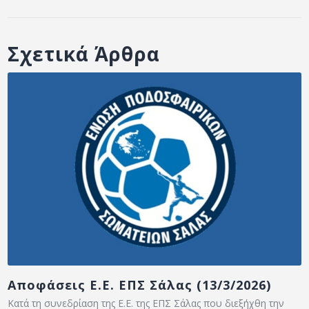
Σχετικά Άρθρα
Αποφάσεις Ε.Ε. ΕΠΣ Σάλας (13/3/2026)
Κατά τη συνεδρίαση της Ε.Ε. της ΕΠΣ Σάλας που διεξήχθη την