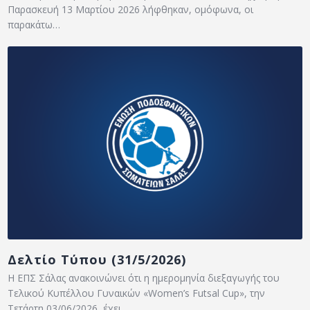
Παρασκευή 13 Μαρτίου 2026 λήφθηκαν, ομόφωνα, οι
παρακάτω…
Δελτίο Τύπου (31/5/2026)
H ΕΠΣ Σάλας ανακοινώνει ότι η ημερομηνία διεξαγωγής του
Τελικού Κυπέλλου Γυναικών «Women’s Futsal Cup», την
Τετάρτη 03/06/2026, έχει…