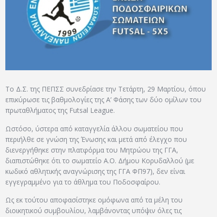
ΑΡΧΕΙΟ
ΕΠΙΚΟΙΝΩΝΙΑ
Το Δ.Σ. της ΠΕΠΣΣ συνεδρίασε την Τετάρτη, 29 Μαρτίου, όπου
επικύρωσε τις βαθμολογίες της Α’ Φάσης των δύο ομίλων του
πρωταθλήματος της Futsal League.
Ωστόσο, ύστερα από καταγγελία άλλου σωματείου που
περιήλθε σε γνώση της Ένωσης και μετά από έλεγχο που
διενεργήθηκε στην πλατφόρμα του Μητρώου της ΓΓΑ,
διαπιστώθηκε ότι το σωματείο Α.Ο. Δήμου Κορυδαλλού (με
κωδικό αθλητικής αναγνώρισης της ΓΓΑ ΦΠ97), δεν είναι
εγγεγραμμένο για το άθλημα του Ποδοσφαίρου.
Ως εκ τούτου αποφασίστηκε ομόφωνα από τα μέλη του
διοικητικού συμβουλίου, λαμβάνοντας υπόψιν όλες τις