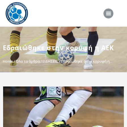
ΑΡΧΙΚΗ
Εδραιώθηκε στην κορυφή η ΑΕΚ
ΕΠΣΣ
ΔΙΟΡΓΑΝΩΣΕΙΣ
Home
Όλα τα άρθρα
ΕΙΔΗΣΕΙΣ
Εδραιώθηκε στην κορυφή η...
ΠΡΟΕΘΝΙΚΕΣ ΟΜΑΔΕΣ
ΔΙΑΙΤΗΣΙΑ
ΝΕΑ
ΣΥΝΕΝΤΕΥΞΕΙΣ
VIDEO
ΧΡΗΣΙΜΑ