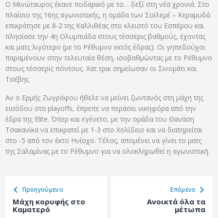
Ο Μινώταυρος έκανε ποδαρικό με το… δεξί στη νέα χρονιά. Στο
πλαίσιο της 16ης αγωνιστικής, η ομάδα των Σοϊλεμέ – Κεραμυδά
επικράτησε με 8-2 της Καλλιθέας στο κλειστό του Εσπέρου και
πλησίασε την 4η Ολυμπιάδα στους τέσσερις βαθμούς, έχοντας
και ματς λιγότερο (με το Ρέθυμνο εκτός έδρας). Οι γηπεδούχοι
παραμένουν στην τελευταία θέση, ισοβαθμώντας με το Ρέθυμνο
στους τέσσερις πόντους. Χατ τρικ σημείωσαν οι Σινομάτι και
Τσέβης.
Αν ο Ερμής Ζωγράφου ήθελε να μείνει ζωντανός στη μάχη της
εισόδου στα playoffs, έπρεπε να περάσει νικηφόρα από την
έδρα της Elite. Όπερ και εγένετο, με την ομάδα του Θανάση
Τσακανίκα να επικρατεί με 1-3 στο Χολίδειο και να διατηρείται
στο -5 από τον έκτο Ηνίοχο. Τέλος, απομένει να γίνει το ματς
της Σαλαμίνας με το Ρέθυμνο για να ολοκληρωθεί η αγωνιστική.
Προηγούμενο
Eπόμενο
Μάχη κορυφής στο
Ανοικτά όλα τα
Καματερό
μέτωπα