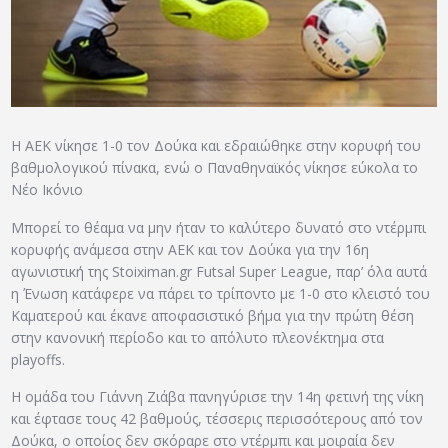
ΑΡΧΕΙΟ
ΕΠΙΚΟΙΝΩΝΙΑ
Η ΑΕΚ νίκησε 1-0 τον Δούκα και εδραιώθηκε στην κορυφή του
βαθμολογικού πίνακα, ενώ ο Παναθηναϊκός νίκησε εύκολα το
Νέο Ικόνιο
Μπορεί το θέαμα να μην ήταν το καλύτερο δυνατό στο ντέρμπι
κορυφής ανάμεσα στην ΑΕΚ και τον Δούκα για την 16η
αγωνιστική της Stoiximan.gr Futsal Super League, παρ’ όλα αυτά
η Ένωση κατάφερε να πάρει το τρίποντο με 1-0 στο κλειστό του
Καματερού και έκανε αποφασιστικό βήμα για την πρώτη θέση
στην κανονική περίοδο και το απόλυτο πλεονέκτημα στα
playoffs.
Η ομάδα του Γιάννη Ζιάβα πανηγύρισε την 14η φετινή της νίκη
και έφτασε τους 42 βαθμούς, τέσσερις περισσότερους από τον
Δούκα, ο οποίος δεν σκόραρε στο ντέρμπι και μοιραία δεν