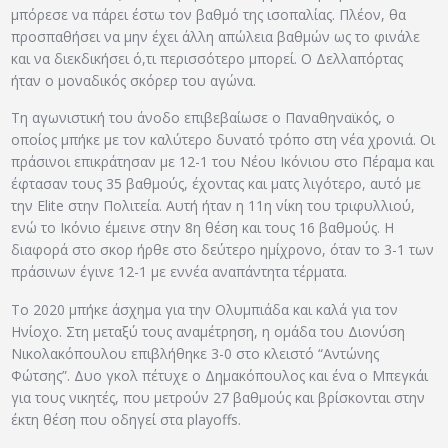
μπόρεσε να πάρει έστω τον βαθμό της ισοπαλίας. Πλέον, θα
προσπαθήσει να μην έχει άλλη απώλεια βαθμών ως το φινάλε
και να διεκδικήσει ό,τι περισσότερο μπορεί. Ο Δελλαπόρτας
ήταν ο μοναδικός σκόρερ του αγώνα.
Τη αγωνιστική του άνοδο επιβεβαίωσε ο Παναθηναϊκός, ο
οποίος μπήκε με τον καλύτερο δυνατό τρόπο στη νέα χρονιά. Οι
πράσινοι επικράτησαν με 12-1 του Νέου Ικόνιου στο Πέραμα και
έφτασαν τους 35 βαθμούς, έχοντας και ματς λιγότερο, αυτό με
την Elite στην Πολιτεία. Αυτή ήταν η 11η νίκη του τριφυλλιού,
ενώ το Ικόνιο έμεινε στην 8η θέση και τους 16 βαθμούς. Η
διαφορά στο σκορ ήρθε στο δεύτερο ημίχρονο, όταν το 3-1 των
πράσινων έγινε 12-1 με εννέα αναπάντητα τέρματα.
Το 2020 μπήκε άσχημα για την Ολυμπιάδα και καλά για τον
Ηνίοχο. Στη μεταξύ τους αναμέτρηση, η ομάδα του Διονύση
Νικολακόπουλου επιβλήθηκε 3-0 στο κλειστό “Αντώνης
Φώτσης”. Δυο γκολ πέτυχε ο Δημακόπουλος και ένα ο Μπεγκάι
για τους νικητές, που μετρούν 27 βαθμούς και βρίσκονται στην
έκτη θέση που οδηγεί στα playoffs.