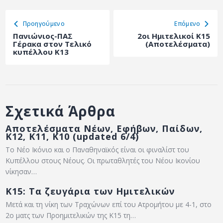
ΑΡΧΕΙΟ
Προηγούμενο
Eπόμενο
ΕΠΙΚΟΙΝΩΝΙΑ
Πανιώνιος-ΠΑΣ
2οι Ημιτελικοί Κ15
Γέρακα στον Τελικό
(Αποτελέσματα)
κυπέλλου Κ13
Σχετικά Άρθρα
Αποτελέσματα Νέων, Εφήβων, Παίδων,
Κ12, Κ11, Κ10 (updated 6/4)
Το Νέο Ικόνιο και ο Παναθηναϊκός είναι οι φιναλίστ του
Κυπέλλου στους Νέους. Οι πρωταθλητές του Νέου Ικονίου
νίκησαν…
Κ15: Τα ζευγάρια των Ημιτελικών
Μετά και τη νίκη των Τραχώνων επί του Ατρομήτου με 4-1, στο
2ο ματς των Προημιτελικών της Κ15 τη…