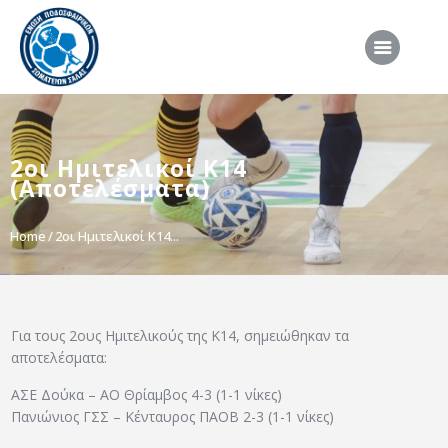
ΑΡΧΙΚΗ
2οι Ημιτελικοί Κ14
ΕΠΣΣ
(Αποτελέσματα)
ΔΙΟΡΓΑΝΩΣΕΙΣ
Home
2οι Ημιτελικοί Κ14...
ΠΡΟΕΘΝΙΚΕΣ ΟΜΑΔΕΣ
ΔΙΑΙΤΗΣΙΑ
ΝΕΑ
Για τους 2ους Ημιτελικούς της Κ14, σημειώθηκαν τα
ΣΥΝΕΝΤΕΥΞΕΙΣ
αποτελέσματα:
VIDEO
ΑΣΕ Δούκα – ΑΟ Θρίαμβος 4-3 (1-1 νίκες)
Πανιώνιος ΓΣΣ – Κένταυρος ΠΑΟΒ 2-3 (1-1 νίκες)
ΧΡΗΣΙΜΑ