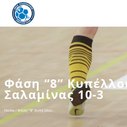
Φάση “8” Κυπέλλου
Σαλαμίνας 10-3
Home
Φάση “8” Κυπέλλου...