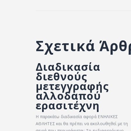
Σχετικά Άρθ
Διαδικασία
διεθνούς
μετεγγραφής
αλλοδαπού
ερασιτέχνη
Η παρακάτω διαδικασία αφορά ΕΝΗΛΙΚΕΣ
ΑΘΛΗΤΕΣ και θα πρέπει να ακολουθηθεί με τη
σειρά που περιγράφεται: Το ενδιαφερόμενο