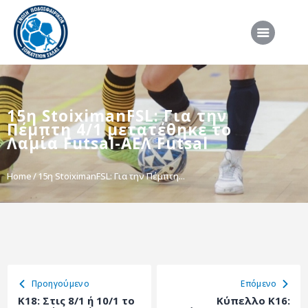
ΑΡΧΙΚΗ
15η StoiximanFSL: Για την
ΕΠΣΣ
Πέμπτη 4/1 μετατέθηκε το
ΔΙΟΡΓΑΝΩΣΕΙΣ
Λαμία Futsal-ΑΕΛ Futsal
ΠΡΟΕΘΝΙΚΕΣ ΟΜΑΔΕΣ
Home
15η StoiximanFSL: Για την Πέμπτη...
ΔΙΑΙΤΗΣΙΑ
ΝΕΑ
ΣΥΝΕΝΤΕΥΞΕΙΣ
VIDEO
Προηγούμενο
Eπόμενο
ΧΡΗΣΙΜΑ
K18: Στις 8/1 ή 10/1 το
Κύπελλο Κ16: