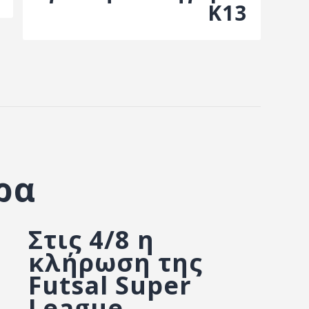
Κ13
ρα
Στις 4/8 η
κλήρωση της
Futsal Super
League