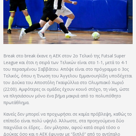
ΑΡΧΕΙΟ
ΕΠΙΚΟΙΝΩΝΙΑ
Break στο break έκανε η ΑΕΚ στον 2ο Τελικό της Futsal Super
League και έτσι η σειρά των Τελικών είναι στο 1-1, μετά το 4-1
του περασμένου Σαββάτου. Απόψε είναι στο πρόγραμμα ο 3ος
Τελικός, όπου η Ένωση του Άγγελου Εμμανουηλίδη υποδέχεται
τον Δούκα του Αποστόλη Γκαϊφύλλια στο Ολυμπιακό Χωριό
(22:00). Αμφότερες οι ομάδες έχουν κοινό στόχο, τη νίκη, ώστε
να πλησιάσουν μόνο ένα βήμα μακριά από το πολυπόθητο
πρωτάθλημα.
Κανείς δεν μπορεί να προχωρήσει σε καμία πρόβλεψη, καθώς το
επίπεδο είναι πολύ υψηλό. Άλλωστε, στα προηγούμενα δύο
παιχνίδια οι έδρες… δεν μίλησαν, αφού κατά σειρά τόσο ο
Δούκας όσο και η ΑΕΚ έφυγαν με “διπλό” από το αντίπαλο