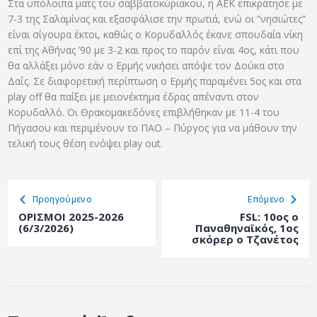
Στα υπόλοιπα ματς του σαββατοκύριακου, η ΑΕΚ επικράτησε με
7-3 της Σαλαμίνας και εξασφάλισε την πρωτιά, ενώ οι “νησιώτες”
είναι σίγουρα έκτοι, καθώς ο Κορυδαλλός έκανε σπουδαία νίκη
επί της Αθήνας ’90 με 3-2 και προς το παρόν είναι 4ος, κάτι που
θα αλλάξει μόνο εάν ο Ερμής νικήσει απόψε τον Δούκα στο
Δαΐς. Σε διαφορετική περίπτωση ο Ερμής παραμένει 5ος και στα
play off θα παίξει με μειονέκτημα έδρας απέναντι στον
Κορυδαλλό. Οι Θρακομακεδόνες επιβλήθηκαν με 11-4 του
Πήγασου και περιμένουν το ΠΑΟ – Πύργος για να μάθουν την
τελική τους θέση ενόψει play out.
Προηγούμενο
Eπόμενο
ΟΡΙΣΜΟΙ 2025-2026
FSL: 10ος ο
(6/3/2026)
Παναθηναϊκός, 1ος
σκόρερ ο Τζανέτος