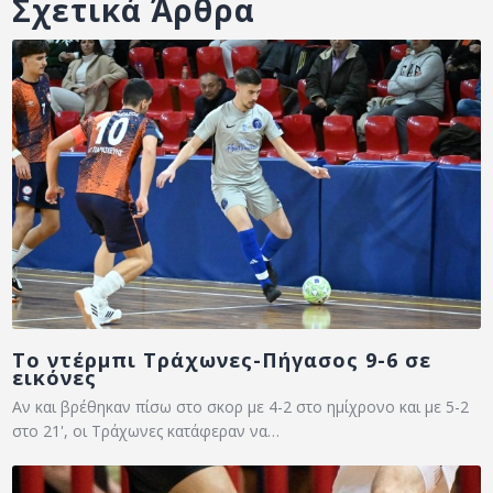
Σχετικά Άρθρα
Το ντέρμπι Τράχωνες-Πήγασος 9-6 σε
εικόνες
Αν και βρέθηκαν πίσω στο σκορ με 4-2 στο ημίχρονο και με 5-2
στο 21', οι Τράχωνες κατάφεραν να…