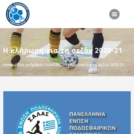
ΑΡΧΙΚΗ
Η κλήρωση για τη σεζόν 2020-21
ΕΠΣΣ
ΔΙΟΡΓΑΝΩΣΕΙΣ
Home
Όλα τα άρθρα
ΕΙΔΗΣΕΙΣ
Η κλήρωση για τη σεζόν 2020-21
ΠΡΟΕΘΝΙΚΕΣ ΟΜΑΔΕΣ
ΔΙΑΙΤΗΣΙΑ
ΝΕΑ
ΣΥΝΕΝΤΕΥΞΕΙΣ
VIDEO
ΧΡΗΣΙΜΑ