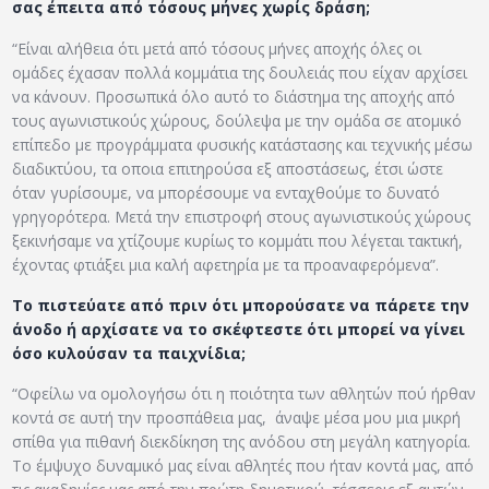
σας έπειτα από τόσους μήνες χωρίς δράση;
“Είναι αλήθεια ότι μετά από τόσους μήνες αποχής όλες οι
ομάδες έχασαν πολλά κομμάτια της δουλειάς που είχαν αρχίσει
να κάνουν. Προσωπικά όλο αυτό το διάστημα της αποχής από
τους αγωνιστικούς χώρους, δούλεψα με την ομάδα σε ατομικό
επίπεδο με προγράμματα φυσικής κατάστασης και τεχνικής μέσω
διαδικτύου, τα οποια επιτηρούσα εξ αποστάσεως, έτσι ώστε
όταν γυρίσουμε, να μπορέσουμε να ενταχθούμε το δυνατό
γρηγορότερα. Μετά την επιστροφή στους αγωνιστικούς χώρους
ξεκινήσαμε να χτίζουμε κυρίως το κομμάτι που λέγεται τακτική,
έχοντας φτιάξει μια καλή αφετηρία με τα προαναφερόμενα”.
Το πιστεύατε από πριν ότι μπορούσατε να πάρετε την
άνοδο ή αρχίσατε να το σκέφτεστε ότι μπορεί να γίνει
όσο κυλούσαν τα παιχνίδια;
“Οφείλω να ομολογήσω ότι η ποιότητα των αθλητών πού ήρθαν
κοντά σε αυτή την προσπάθεια μας, άναψε μέσα μου μια μικρή
σπίθα για πιθανή διεκδίκηση της ανόδου στη μεγάλη κατηγορία.
Το έμψυχο δυναμικό μας είναι αθλητές που ήταν κοντά μας, από