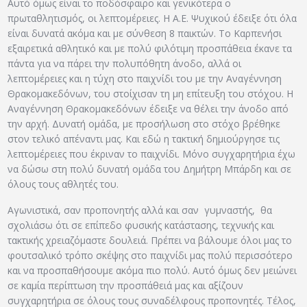
Αυτό όμως είναι το ποδόσφαιρο και γενικότερα ο
πρωταθλητισμός, οι λεπτομέρειες. Η Α.Ε. Ψυχικού έδειξε ότι όλα
είναι δυνατά ακόμα και με σύνθεση 8 παικτών. Το Καρπενήσι
εξαιρετικά αθλητικό και με πολύ φιλότιμη προσπάθεια έκανε τα
πάντα για να πάρει την πολυπόθητη άνοδο, αλλά οι
λεπτομέρειες και η τύχη στο παιχνίδι του με την Αναγέννηση
Θρακομακεδόνων, του στοίχισαν τη μη επίτευξη του στόχου. Η
Αναγέννηση Θρακομακεδόνων έδειξε να θέλει την άνοδο από
την αρχή. Δυνατή ομάδα, με προσήλωση στο στόχο βρέθηκε
στον τελικό απέναντι μας. Και εδώ η τακτική δημιούργησε τις
λεπτομέρειες που έκριναν το παιχνίδι. Μόνο συγχαρητήρια έχω
να δώσω στη πολύ δυνατή ομάδα του Δημήτρη Μπάρδη και σε
όλους τους αθλητές του.
Αγωνιστικά, σαν προπονητής αλλά και σαν γυμναστής, θα
σχολιάσω ότι σε επίπεδο φυσικής κατάστασης, τεχνικής και
τακτικής χρειαζόμαστε δουλειά. Πρέπει να βάλουμε όλοι μας το
φουτσαλικό τρόπο σκέψης στο παιχνίδι μας πολύ περισσότερο
και να προσπαθήσουμε ακόμα πιο πολύ. Αυτό όμως δεν μειώνει
σε καμία περίπτωση την προσπάθειά μας και αξίζουν
συγχαρητήρια σε όλους τους συναδέλφους προπονητές. Τέλος,