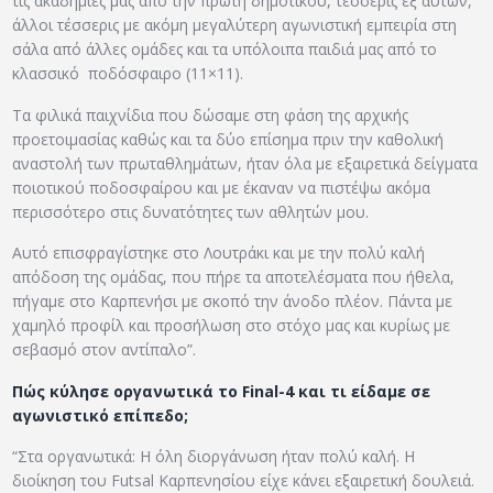
τις ακαδημίες μας από την πρώτη δημοτικού, τέσσερις εξ αυτών,
άλλοι τέσσερις με ακόμη μεγαλύτερη αγωνιστική εμπειρία στη
σάλα από άλλες ομάδες και τα υπόλοιπα παιδιά μας από το
κλασσικό ποδόσφαιρο (11×11).
Τα φιλικά παιχνίδια που δώσαμε στη φάση της αρχικής
προετοιμασίας καθώς και τα δύο επίσημα πριν την καθολική
αναστολή των πρωταθλημάτων, ήταν όλα με εξαιρετικά δείγματα
ποιοτικού ποδοσφαίρου και με έκαναν να πιστέψω ακόμα
περισσότερο στις δυνατότητες των αθλητών μου.
Αυτό επισφραγίστηκε στο Λουτράκι και με την πολύ καλή
απόδοση της ομάδας, που πήρε τα αποτελέσματα που ήθελα,
πήγαμε στο Καρπενήσι με σκοπό την άνοδο πλέον. Πάντα με
χαμηλό προφίλ και προσήλωση στο στόχο μας και κυρίως με
σεβασμό στον αντίπαλο”.
Πώς κύλησε οργανωτικά το Final-4 και τι είδαμε σε
αγωνιστικό επίπεδο;
“Στα οργανωτικά: Η όλη διοργάνωση ήταν πολύ καλή. Η
διοίκηση του Futsal Καρπενησίου είχε κάνει εξαιρετική δουλειά.