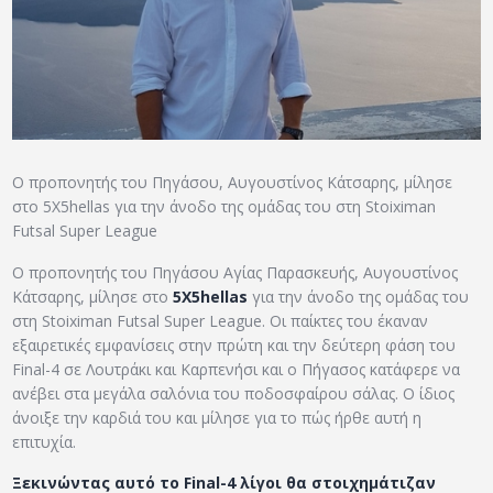
ΑΡΧΕΙΟ
ΕΠΙΚΟΙΝΩΝΙΑ
Ο προπονητής του Πηγάσου, Αυγουστίνος Κάτσαρης, μίλησε
στο 5Χ5hellas για την άνοδο της ομάδας του στη Stoiximan
Futsal Super League
Ο προπονητής του Πηγάσου Αγίας Παρασκευής, Αυγουστίνος
Κάτσαρης, μίλησε στο
5Χ5hellas
για την άνοδο της ομάδας του
στη Stoiximan Futsal Super League. Οι παίκτες του έκαναν
εξαιρετικές εμφανίσεις στην πρώτη και την δεύτερη φάση του
Final-4 σε Λουτράκι και Καρπενήσι και ο Πήγασος κατάφερε να
ανέβει στα μεγάλα σαλόνια του ποδοσφαίρου σάλας. Ο ίδιος
άνοιξε την καρδιά του και μίλησε για το πώς ήρθε αυτή η
επιτυχία.
Ξεκινώντας αυτό το Final-4 λίγοι θα στοιχημάτιζαν