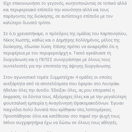
Είχε επικοινωνήσει το γεγονός, κινητοποιώντας σε τοπικό αλλά
και περιφερειακό επίπεδο την κοινότητα αλλά και τους
παράγοντες της διοίκησης, σε αντίστοιχο επίπεδο με τον
καλύτερο δυνατό τρόπο.
Σε ό,τι χρειαστήκαμε, ο πρόεδρος της ομάδας του Καρπενησίου,
Νίκος Κωστής, καθώς και ο Δημήτρης Κολλημένος, μέλος της
διοίκησης, έδωσαν λύση. Επίσης πρέπει να αναφερθεί ότι η
περιφέρεια με τον περιφερειάρχη κ. Τασιό αγκάλιασε τη
διοργάνωση και η ΠΕΠΣΣ συνεργάστηκε με όλους τους
συντελεστές για την εποπτεία της άψογης διοργάνωσης.
Στον αγωνιστικό τομέα: Συμμετείχαν 4 ομάδες οι οποίες
ανεξάρτητα από τα αποτελέσματα που έφεραν στο Λουτράκι
ήθελαν όλες την άνοδο. Έδειξαν όλες, ας μου επιτραπεί η
έκφραση, τα δόντια τους. Αξιόμαχες όλες και με την μεγαλύτερη
φουτσαλική εμπειρία η Αναγέννηση Θρακομακεδόνων. Έγιναν
παιχνίδια πολύ δυνατά που κρίθηκαν στις λεπτομέρειες.
Προσπάθησαν όλοι και κατέθεσαν στο παρκέ την ψυχή τους.
Μόνο συγχαρητήρια έχω να δώσω σε όλους τους αθλητές.