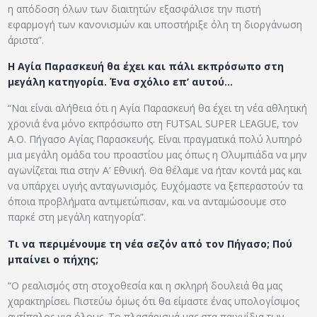
η απόδοση όλων των διαιτητών εξασφάλισε την πιστή
εφαρμογή των κανονισμών και υποστήριξε όλη τη διοργάνωση
άριστα”.
Η Αγία Παρασκευή θα έχει και πάλι εκπρόσωπο στη
μεγάλη κατηγορία. Ένα σχόλιο επ’ αυτού…
“Ναι είναι αλήθεια ότι η Αγία Παρασκευή θα έχει τη νέα αθλητική
χρονιά ένα μόνο εκπρόσωπο στη FUTSAL SUPER LEAGUE, τον
Α.Ο. Πήγασο Αγίας Παρασκευής. Είναι πραγματικά πολύ λυπηρό
μια μεγάλη ομάδα του προαστίου μας όπως η Ολυμπιάδα να μην
αγωνίζεται πια στην Α’ Εθνική. Θα θέλαμε να ήταν κοντά μας και
να υπάρχει υγιής ανταγωνισμός. Ευχόμαστε να ξεπεραστούν τα
όποια προβλήματα αντιμετώπισαν, και να ανταμώσουμε στο
παρκέ στη μεγάλη κατηγορία”.
Τι να περιμένουμε τη νέα σεζόν από τον Πήγασο; Πού
μπαίνει ο πήχης;
“Ο ρεαλισμός στη στοχοθεσία και η σκληρή δουλειά θα μας
χαρακτηρίσει. Πιστεύω όμως ότι θα είμαστε ένας υπολογίσιμος
αντίπαλος για όλους. Το πλασάρισμά μας στα παιχνίδια των