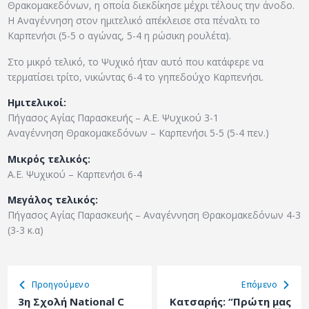
Θρακομακεδόνων, η οποία διεκδίκησε μέχρι τέλους την άνοδο.
Η Αναγέννηση στον ημιτελικό απέκλεισε στα πέναλτι το
Καρπενήσι (5-5 ο αγώνας, 5-4 η ρώσικη ρουλέτα).
Στο μικρό τελικό, το Ψυχικό ήταν αυτό που κατάφερε να
τερματίσει τρίτο, νικώντας 6-4 το γηπεδούχο Καρπενήσι.
Ημιτελικοί:
Πήγασος Αγίας Παρασκευής – Α.Ε. Ψυχικού 3-1
Αναγέννηση Θρακομακεδόνων – Καρπενήσι 5-5 (5-4 πεν.)
Μικρός τελικός:
Α.Ε. Ψυχικού – Καρπενήσι 6-4
Μεγάλος τελικός:
Πήγασος Αγίας Παρασκευής – Αναγέννηση Θρακομακεδόνων 4-3
(3-3 κ.α)
Προηγούμενο
Eπόμενο
3η Σχολή National C
Κατσαρής: “Πρώτη μας