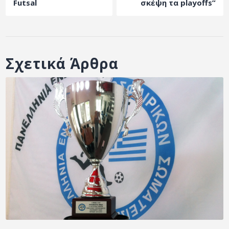
Futsal
σκέψη τα playoffs”
Σχετικά Άρθρα