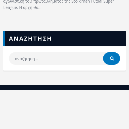
αγωνιστική του πρωταθλήματος της Stoiximan Futsal Super
League. Η αρχή θα…
ΑΝΑΖΗΤΗΣΗ
ΕΠΣΣ
NEA
ΕΠΙΚΟΙΝΩΝΙΑ
ΕΠΣΣ © 2026.
Διαχείριση: Rise Plan | Κατασκευή
ιστοσελίδων
– All Rights Reserved.