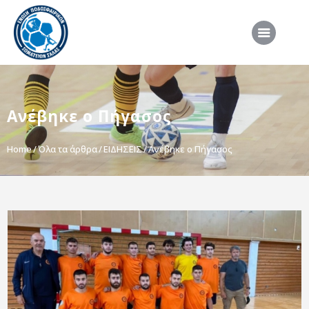
ΑΡΧΙΚΗ
Ανέβηκε ο Πήγασος
ΕΠΣΣ
ΔΙΟΡΓΑΝΩΣΕΙΣ
Home
Όλα τα άρθρα
ΕΙΔΗΣΕΙΣ
Ανέβηκε ο Πήγασος
ΠΡΟΕΘΝΙΚΕΣ ΟΜΑΔΕΣ
ΔΙΑΙΤΗΣΙΑ
ΝΕΑ
ΣΥΝΕΝΤΕΥΞΕΙΣ
VIDEO
ΧΡΗΣΙΜΑ