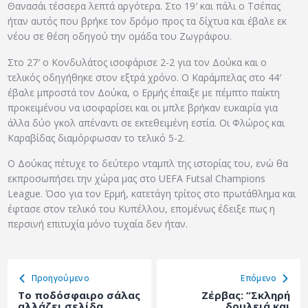
Θανασάι τέσσερα λεπτά αργότερα. Στο 19′ και πάλι ο Τσέπας
ήταν αυτός που βρήκε τον δρόμο προς τα δίχτυα και έβαλε εκ
νέου σε θέση οδηγού την ομάδα του Ζωγράφου.
Στο 27′ ο Κονδυλάτος ισοφάρισε 2-2 για τον Δούκα και ο
τελικός οδηγήθηκε στον εξτρά χρόνο. Ο Καράμπελας στο 44′
έβαλε μπροστά τον Δούκα, ο Ερμής έπαιξε με πέμπτο παίκτη
προκειμένου να ισοφαρίσει και οι μπλε βρήκαν ευκαιρία για
άλλα δύο γκολ απέναντι σε εκτεθειμένη εστία. Οι Φλώρος και
Καραβίδας διαμόρφωσαν το τελικό 5-2.
Ο Δούκας πέτυχε το δεύτερο νταμπλ της ιστορίας του, ενώ θα
εκπροσωπήσει την χώρα μας στο UEFA Futsal Champions
League. Όσο για τον Ερμή, κατετάγη τρίτος στο πρωτάθλημα και
έφτασε στον τελικό του Κυπέλλου, επομένως έδειξε πως η
περσινή επιτυχία μόνο τυχαία δεν ήταν.
Προηγούμενο
Eπόμενο
Το ποδόσφαιρο σάλας
Ζέρβας: “Σκληρή
αλλάζει σελίδα
δουλειά και