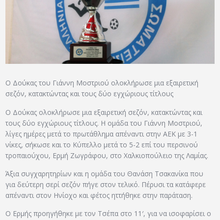
ΑΡΧΕΙΟ
ΕΠΙΚΟΙΝΩΝΙΑ
Ο Δούκας του Γιάννη Μοστριού ολοκλήρωσε μια εξαιρετική
σεζόν, κατακτώντας και τους δύο εγχώριους τίτλους
Ο Δούκας ολοκλήρωσε μια εξαιρετική σεζόν, κατακτώντας και
τους δύο εγχώριους τίτλους. Η ομάδα του Γιάννη Μοστριού,
λίγες ημέρες μετά το πρωτάθλημα απέναντι στην ΑΕΚ με 3-1
νίκες, σήκωσε και το Κύπελλο μετά το 5-2 επί του περσινού
τροπαιούχου, Ερμή Ζωγράφου, στο Χαλκιοπούλειο της Λαμίας.
Άξια συγχαρητηρίων και η ομάδα του Θανάση Τσακανίκα που
για δεύτερη σερί σεζόν πήγε στον τελικό. Πέρυσι τα κατάφερε
απέναντι στον Ηνίοχο και φέτος ηττήθηκε στην παράταση.
Ο Ερμής προηγήθηκε με τον Τσέπα στο 11′, για να ισοφαρίσει ο