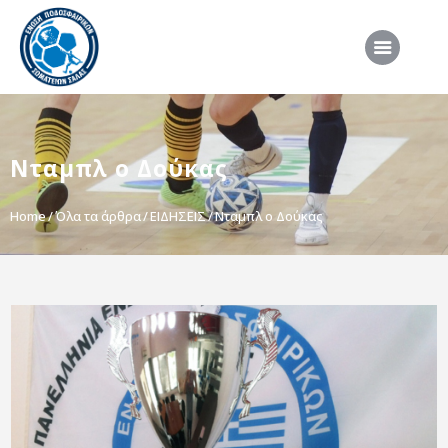
ΑΡΧΙΚΗ
Νταμπλ ο Δούκας
ΕΠΣΣ
ΔΙΟΡΓΑΝΩΣΕΙΣ
Home
Όλα τα άρθρα
ΕΙΔΗΣΕΙΣ
Νταμπλ ο Δούκας
ΠΡΟΕΘΝΙΚΕΣ ΟΜΑΔΕΣ
ΔΙΑΙΤΗΣΙΑ
ΝΕΑ
ΣΥΝΕΝΤΕΥΞΕΙΣ
VIDEO
ΧΡΗΣΙΜΑ