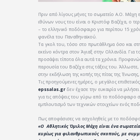
Πριν από λίγους μήνες το σωματείο Α.Ο. Μάχη 
ιθύνων νους του είναι ο Κριστόφ Βαζέχα, ο τερ
– το ελληνικό ποδόσφαιρο για περίπου 15 χρόν
φανέλα του Παναθηναϊκού.
Τα γκολ του, τόσο στο πρωτάθλημα όσο και στη
εκείνο κόντρα στον Άγιαξ στην Ολλανδία. Για το
προσάψει τίποτα όλα αυτά τα χρόνια. Προφανώς κ
παρουσία του Βαζέχα στις τάξεις του. Άλλωστε,
στην εκδήλωση της κοπής της πίτας της Ένωσης
Τις προηγούμενες ημέρες, ο μεγάλος επιθετικός
epssalas.gr
δεν έχασε την ευκαιρία να μιλήσει
για τις απόψεις του γύρω από το ποδόσφαιρο σ
εμπλουτισμό των τεχνικών στοιχείων ενός ποδ
Πως αποφάσισες να ασχοληθείς με το ποδόσφαι
«Ο Αθλητικός Όμιλος Μάχη είναι ένα σωματείο
κυρίως για φιλανθρωπικούς σκοπούς, με συμμ