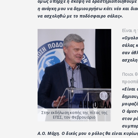
όμως υπήρχε η σκέψη να δραστηριοποιηθούμε κ
η ανάγκη μου να δημιουργήσω κάτι νέο και δι
να ασχοληθώ με το ποδόσφαιρο σάλας».
Είναι η
«Ομολο
σάλας κ
σαν άθ
ασχολη
Ποιοι θ
προσπάθ
«Είναι 
δημιουρ
μοιραζό
Ο άμεσο
Στην εκδήλωση κοπής της πίτας της
ΕΠΣΣ, τον Φεβρουάριο
στον ρ
συμπορ
Α.Ο. Μάχη. Ο δικός μου ο ρόλος θα είναι κυρί