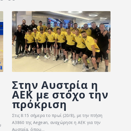
Στην Αυστρία η
ΑΕΚ με στόχο την
πρόκριση
Στις 8:15 σήμερα το πρωί (20/8), με την πτήση
Α3860 της Aegean, αναχώρησε η ΑΕΚ για την
υ
Αυστρία, όπου…