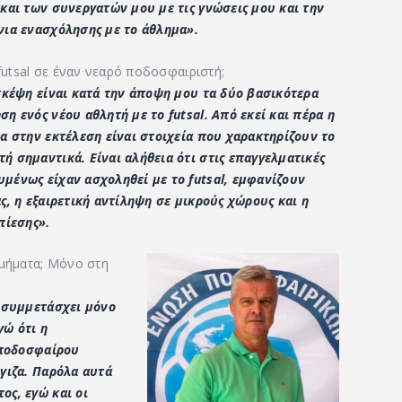
και των συνεργατών μου με τις γνώσεις μου και την
όνια ενασχόλησης με το άθλημα».
 futsal σε έναν νεαρό ποδοσφαιριστή;
σκέψη είναι κατά την άποψη μου τα δύο βασικότερα
ση ενός νέου αθλητή με το
futsal. Από εκεί και πέρα η
α στην εκτέλεση είναι στοιχεία που χαρακτηρίζουν το
 σημαντικά. Είναι αλήθεια ότι στις επαγγελματικές
υμένως είχαν ασχοληθεί με το
futsal, εμφανίζουν
ς, η εξαιρετική αντίληψη σε μικρούς χώρους και η
ίεσης».
τμήματα; Μόνο στη
α συμμετάσχει μόνο
ώ ότι η
 ποδοσφαίρου
γιζα. Παρόλα αυτά
ος, εγώ και οι