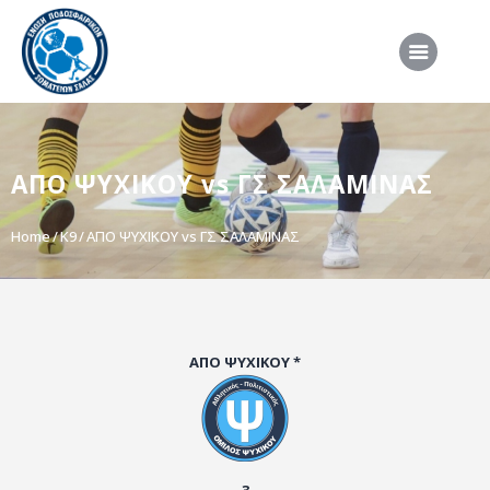
ΑΡΧΙΚΗ
ΑΠΟ ΨΥΧΙΚΟΥ vs ΓΣ ΣΑΛΑΜΙΝΑΣ
ΕΠΣΣ
ΔΙΟΡΓΑΝΩΣΕΙΣ
Home
K9
ΑΠΟ ΨΥΧΙΚΟΥ vs ΓΣ ΣΑΛΑΜΙΝΑΣ
ΠΡΟΕΘΝΙΚΕΣ ΟΜΑΔΕΣ
ΔΙΑΙΤΗΣΙΑ
ΝΕΑ
ΑΠΟ ΨΥΧΙΚΟΥ *
ΣΥΝΕΝΤΕΥΞΕΙΣ
VIDEO
ΧΡΗΣΙΜΑ