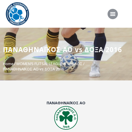
ΑΡΧΙΚΗ
ΠΑΝΑΘΗΝΑΪΚΟΣ ΑΟ vs ΔΟΞΑ 2016
ΕΠΣΣ
ΔΙΟΡΓΑΝΩΣΕΙΣ
Home
WOMEN’S FUTSAL LEAGUE Α' ΟΜΙΛΟΣ
ΠΑΝΑΘΗΝΑΪΚΟΣ ΑΟ vs ΔΟΞΑ 2016
ΠΡΟΕΘΝΙΚΕΣ ΟΜΑΔΕΣ
ΔΙΑΙΤΗΣΙΑ
ΝΕΑ
ΣΥΝΕΝΤΕΥΞΕΙΣ
ΠΑΝΑΘΗΝΑΪΚΟΣ ΑΟ
VIDEO
ΧΡΗΣΙΜΑ