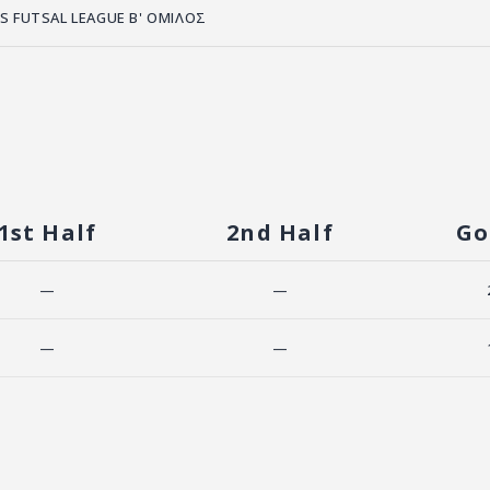
S FUTSAL LEAGUE Β' ΟΜΙΛΟΣ
1st Half
2nd Half
Go
—
—
—
—