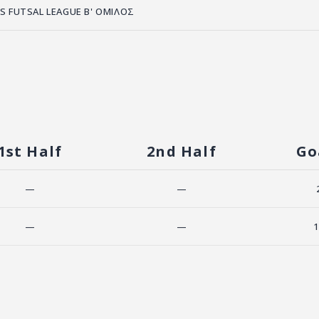
S FUTSAL LEAGUE Β' ΟΜΙΛΟΣ
1st Half
2nd Half
Go
—
—
—
—
1