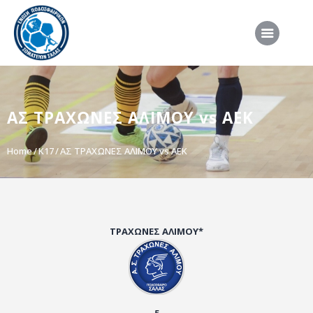
ΑΡΧΙΚΗ
ΑΣ ΤΡΑΧΩΝΕΣ ΑΛΙΜΟΥ vs ΑΕΚ
ΕΠΣΣ
ΔΙΟΡΓΑΝΩΣΕΙΣ
Home
Κ17
ΑΣ ΤΡΑΧΩΝΕΣ ΑΛΙΜΟΥ vs ΑΕΚ
ΠΡΟΕΘΝΙΚΕΣ ΟΜΑΔΕΣ
ΔΙΑΙΤΗΣΙΑ
ΝΕΑ
ΤΡΑΧΩΝΕΣ ΑΛΙΜΟΥ*
ΣΥΝΕΝΤΕΥΞΕΙΣ
VIDEO
ΧΡΗΣΙΜΑ