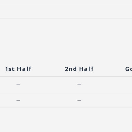
1st Half
2nd Half
G
—
—
—
—