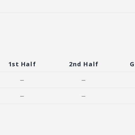
1st Half
2nd Half
G
—
—
—
—