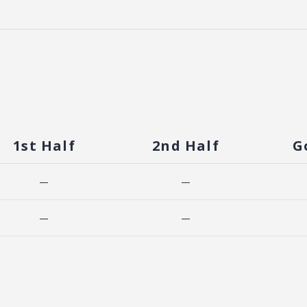
1st Half
2nd Half
G
—
—
—
—