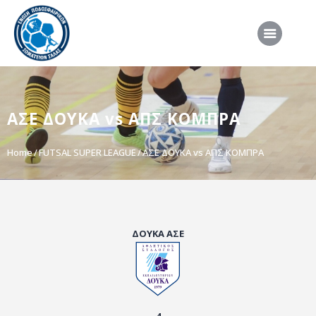
ΑΡΧΙΚΗ
ΑΣΕ ΔΟΥΚΑ vs ΑΠΣ ΚΟΜΠΡΑ
ΕΠΣΣ
ΔΙΟΡΓΑΝΩΣΕΙΣ
Home
FUTSAL SUPER LEAGUE
ΑΣΕ ΔΟΥΚΑ vs ΑΠΣ ΚΟΜΠΡΑ
ΠΡΟΕΘΝΙΚΕΣ ΟΜΑΔΕΣ
ΔΙΑΙΤΗΣΙΑ
ΝΕΑ
ΔΟΥΚΑ ΑΣΕ
ΣΥΝΕΝΤΕΥΞΕΙΣ
VIDEO
ΧΡΗΣΙΜΑ