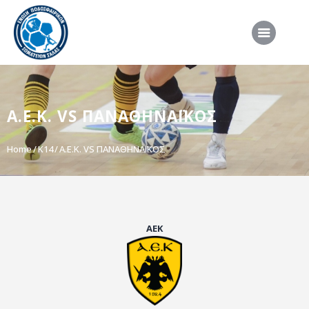
ΑΡΧΙΚΗ
Α.Ε.Κ. VS ΠΑΝΑΘΗΝΑΪΚΟΣ
ΕΠΣΣ
ΔΙΟΡΓΑΝΩΣΕΙΣ
Home
K14
Α.Ε.Κ. VS ΠΑΝΑΘΗΝΑΪΚΟΣ
ΠΡΟΕΘΝΙΚΕΣ ΟΜΑΔΕΣ
ΔΙΑΙΤΗΣΙΑ
ΝΕΑ
ΑΕΚ
ΣΥΝΕΝΤΕΥΞΕΙΣ
VIDEO
ΧΡΗΣΙΜΑ