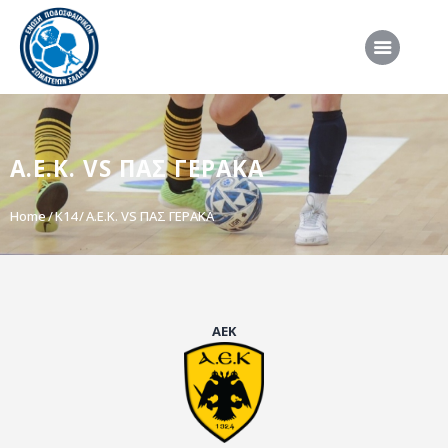
ΑΡΧΙΚΗ
Α.Ε.Κ. VS ΠΑΣ ΓΕΡΑΚΑ
ΕΠΣΣ
ΔΙΟΡΓΑΝΩΣΕΙΣ
Home
K14
Α.Ε.Κ. VS ΠΑΣ ΓΕΡΑΚΑ
ΠΡΟΕΘΝΙΚΕΣ ΟΜΑΔΕΣ
ΔΙΑΙΤΗΣΙΑ
ΝΕΑ
ΑΕΚ
ΣΥΝΕΝΤΕΥΞΕΙΣ
VIDEO
ΧΡΗΣΙΜΑ