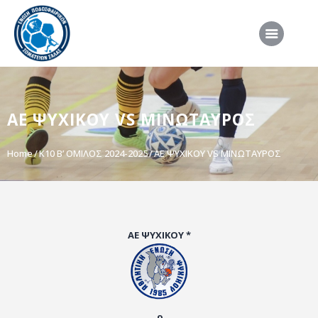
ΑΡΧΙΚΗ
ΑΕ ΨΥΧΙΚΟΥ VS ΜΙΝΩΤΑΥΡΟΣ
ΕΠΣΣ
ΔΙΟΡΓΑΝΩΣΕΙΣ
Home
K10 Β’ ΟΜΙΛΟΣ 2024-2025
ΑΕ ΨΥΧΙΚΟΥ VS ΜΙΝΩΤΑΥΡΟΣ
ΠΡΟΕΘΝΙΚΕΣ ΟΜΑΔΕΣ
ΔΙΑΙΤΗΣΙΑ
ΝΕΑ
ΑΕ ΨΥΧΙΚΟΥ *
ΣΥΝΕΝΤΕΥΞΕΙΣ
VIDEO
ΧΡΗΣΙΜΑ