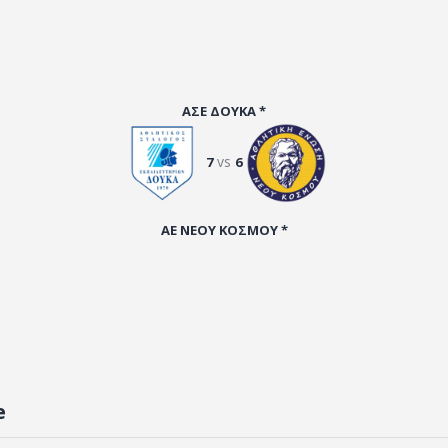
ΑΣΕ ΔΟΥΚΑ *
vs
7
6
ΑΕ ΝΕΟΥ ΚΟΣΜΟΥ *
e