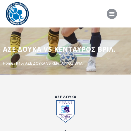
ΑΡΧΙΚΗ
ΑΣΕ ΔΟΥΚΑ VS ΚΕΝΤΑΥΡΟΣ ΒΡΙΛ.
ΕΠΣΣ
ΔΙΟΡΓΑΝΩΣΕΙΣ
Home
K15
ΑΣΕ ΔΟΥΚΑ VS ΚΕΝΤΑΥΡΟΣ ΒΡΙΛ.
ΠΡΟΕΘΝΙΚΕΣ ΟΜΑΔΕΣ
ΔΙΑΙΤΗΣΙΑ
ΝΕΑ
ΑΣΕ ΔΟΥΚΑ
ΣΥΝΕΝΤΕΥΞΕΙΣ
VIDEO
ΧΡΗΣΙΜΑ