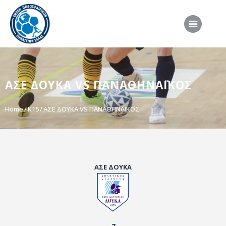
ΑΡΧΙΚΗ
ΑΣΕ ΔΟΥΚΑ VS ΠΑΝΑΘΗΝΑΪΚΟΣ
ΕΠΣΣ
ΔΙΟΡΓΑΝΩΣΕΙΣ
Home
K15
ΑΣΕ ΔΟΥΚΑ VS ΠΑΝΑΘΗΝΑΪΚΟΣ
ΠΡΟΕΘΝΙΚΕΣ ΟΜΑΔΕΣ
ΔΙΑΙΤΗΣΙΑ
ΝΕΑ
ΑΣΕ ΔΟΥΚΑ
ΣΥΝΕΝΤΕΥΞΕΙΣ
VIDEO
ΧΡΗΣΙΜΑ