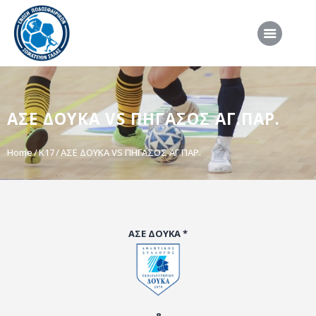
ΑΡΧΙΚΗ
ΑΣΕ ΔΟΥΚΑ VS ΠΗΓΑΣΟΣ ΑΓ.ΠΑΡ.
ΕΠΣΣ
ΔΙΟΡΓΑΝΩΣΕΙΣ
Home
Κ17
ΑΣΕ ΔΟΥΚΑ VS ΠΗΓΑΣΟΣ ΑΓ.ΠΑΡ.
ΠΡΟΕΘΝΙΚΕΣ ΟΜΑΔΕΣ
ΔΙΑΙΤΗΣΙΑ
ΝΕΑ
ΑΣΕ ΔΟΥΚΑ *
ΣΥΝΕΝΤΕΥΞΕΙΣ
VIDEO
ΧΡΗΣΙΜΑ