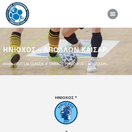
ΑΡΧΙΚΗ
ΗΝΙΟΧΟΣ – ΑΠΟΛΛΩΝ ΚΑΙΣΑΡ.
ΕΠΣΣ
ΔΙΟΡΓΑΝΩΣΕΙΣ
Home
FUTSAL LEAGUE B' ΟΜΙΛΟΣ
ΗΝΙΟΧΟΣ – ΑΠΟΛΛΩΝ...
ΠΡΟΕΘΝΙΚΕΣ ΟΜΑΔΕΣ
ΔΙΑΙΤΗΣΙΑ
ΝΕΑ
ΗΝΙΟΧΟΣ *
ΣΥΝΕΝΤΕΥΞΕΙΣ
VIDEO
ΧΡΗΣΙΜΑ