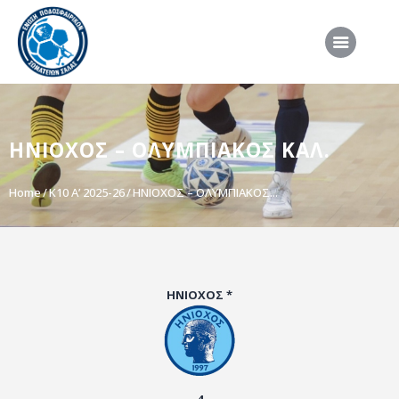
ΑΡΧΙΚΗ
ΗΝΙΟΧΟΣ – ΟΛΥΜΠΙΑΚΟΣ ΚΑΛ.
ΕΠΣΣ
ΔΙΟΡΓΑΝΩΣΕΙΣ
Home
Κ10 Α’ 2025-26
ΗΝΙΟΧΟΣ – ΟΛΥΜΠΙΑΚΟΣ...
ΠΡΟΕΘΝΙΚΕΣ ΟΜΑΔΕΣ
ΔΙΑΙΤΗΣΙΑ
ΝΕΑ
ΗΝΙΟΧΟΣ *
ΣΥΝΕΝΤΕΥΞΕΙΣ
VIDEO
ΧΡΗΣΙΜΑ