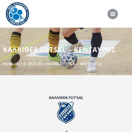
ΑΡΧΙΚΗ
ΚΑΛΛΙΘΕΑ FUTSAL – ΚΕΝΤΑΥΡΟΣ
ΕΠΣΣ
ΔΙΟΡΓΑΝΩΣΕΙΣ
Home
Κ11 Β' 2025-26
ΚΑΛΛΙΘΕΑ FUTSAL – ΚΕΝΤΑΥΡΟΣ
ΠΡΟΕΘΝΙΚΕΣ ΟΜΑΔΕΣ
ΔΙΑΙΤΗΣΙΑ
ΝΕΑ
ΚΑΛΛΙΘΕΑ FUTSAL
ΣΥΝΕΝΤΕΥΞΕΙΣ
VIDEO
ΧΡΗΣΙΜΑ