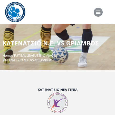
ΑΡΧΙΚΗ
ΚΑΤΕΝΑΤΣΙΟ Ν.Γ. VS ΘΡΙΑΜΒΟΣ
ΕΠΣΣ
ΔΙΟΡΓΑΝΩΣΕΙΣ
Home
FUTSAL LEAGUE B' ΟΜΙΛΟΣ
ΚΑΤΕΝΑΤΣΙΟ Ν.Γ. VS ΘΡΙΑΜΒΟΣ
ΠΡΟΕΘΝΙΚΕΣ ΟΜΑΔΕΣ
ΔΙΑΙΤΗΣΙΑ
ΝΕΑ
ΣΥΝΕΝΤΕΥΞΕΙΣ
ΚΑΤΕΝΑΤΣΙΟ ΝΕΑ ΓΕΝΙΑ
VIDEO
ΧΡΗΣΙΜΑ