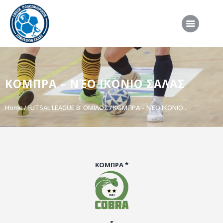
ΑΡΧΙΚΗ
ΚΟΜΠΡΑ – ΝΈΟ ΙΚΟΝΙΟ ΣΑΛΑΣ
ΕΠΣΣ
ΔΙΟΡΓΑΝΩΣΕΙΣ
Home
FUTSAL LEAGUE B' ΟΜΙΛΟΣ
ΚΟΜΠΡΑ – ΝΈΟ ΙΚΟΝΙΟ...
ΠΡΟΕΘΝΙΚΕΣ ΟΜΑΔΕΣ
ΔΙΑΙΤΗΣΙΑ
ΝΕΑ
ΚΟΜΠΡΑ *
ΣΥΝΕΝΤΕΥΞΕΙΣ
VIDEO
ΧΡΗΣΙΜΑ