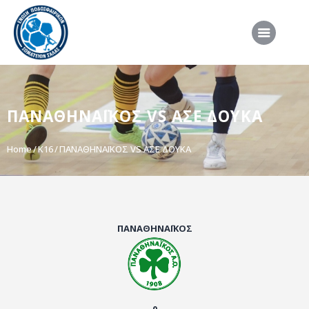
ΑΡΧΙΚΗ
ΠΑΝΑΘΗΝΑΪΚΟΣ VS ΑΣΕ ΔΟΥΚΑ
ΕΠΣΣ
ΔΙΟΡΓΑΝΩΣΕΙΣ
Home
K16
ΠΑΝΑΘΗΝΑΪΚΟΣ VS ΑΣΕ ΔΟΥΚΑ
ΠΡΟΕΘΝΙΚΕΣ ΟΜΑΔΕΣ
ΔΙΑΙΤΗΣΙΑ
ΝΕΑ
ΠΑΝΑΘΗΝΑΪΚΟΣ
ΣΥΝΕΝΤΕΥΞΕΙΣ
VIDEO
ΧΡΗΣΙΜΑ