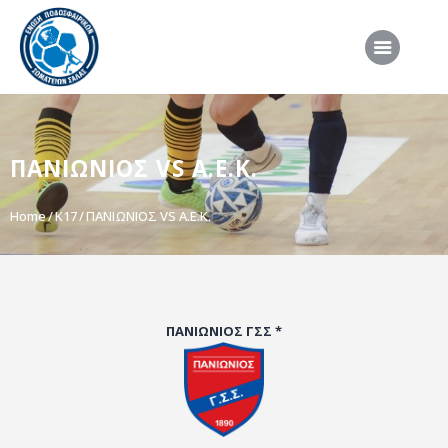
ΑΡΧΙΚΗ
ΠΑΝΙΩΝΙΟΣ VS Α.Ε.Κ.
ΕΠΣΣ
ΔΙΟΡΓΑΝΩΣΕΙΣ
Home
Κ17
ΠΑΝΙΩΝΙΟΣ VS Α.Ε.Κ.
ΠΡΟΕΘΝΙΚΕΣ ΟΜΑΔΕΣ
ΔΙΑΙΤΗΣΙΑ
ΝΕΑ
ΠΑΝΙΩΝΙΟΣ ΓΣΣ *
ΣΥΝΕΝΤΕΥΞΕΙΣ
VIDEO
ΧΡΗΣΙΜΑ