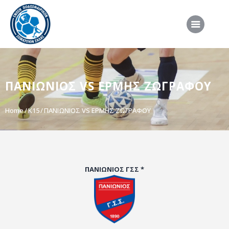
ΑΡΧΙΚΗ
ΠΑΝΙΩΝΙΟΣ VS ΕΡΜΗΣ ΖΩΓΡΑΦΟΥ
ΕΠΣΣ
ΔΙΟΡΓΑΝΩΣΕΙΣ
Home
K15
ΠΑΝΙΩΝΙΟΣ VS ΕΡΜΗΣ ΖΩΓΡΑΦΟΥ
ΠΡΟΕΘΝΙΚΕΣ ΟΜΑΔΕΣ
ΔΙΑΙΤΗΣΙΑ
ΝΕΑ
ΠΑΝΙΩΝΙΟΣ ΓΣΣ *
ΣΥΝΕΝΤΕΥΞΕΙΣ
VIDEO
ΧΡΗΣΙΜΑ