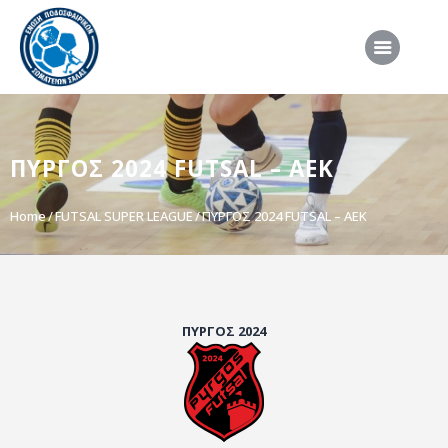
ΑΡΧΙΚΗ
ΠΥΡΓΟΣ 2024 FUTSAL – ΑΕΚ
ΕΠΣΣ
ΔΙΟΡΓΑΝΩΣΕΙΣ
Home
FUTSAL SUPER LEAGUE
ΠΥΡΓΟΣ 2024 FUTSAL – ΑΕΚ
ΠΡΟΕΘΝΙΚΕΣ ΟΜΑΔΕΣ
ΔΙΑΙΤΗΣΙΑ
ΝΕΑ
ΠΥΡΓΟΣ 2024
ΣΥΝΕΝΤΕΥΞΕΙΣ
VIDEO
ΧΡΗΣΙΜΑ