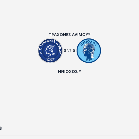
ΤΡΑΧΩΝΕΣ ΑΛΙΜΟΥ*
vs
3
5
ΗΝΙΟΧΟΣ *
e