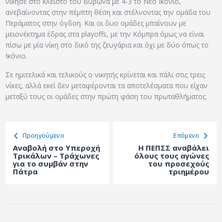
νίκησε στο κλειστό του Βύρωνα με 4-3 το Νέο Ικόνιο,
ανεβαίνοντας στην πέμπτη θέση και στέλνοντας την ομάδα του
Περάματος στην όγδοη. Και οι δυο ομάδες μπαίνουν με
μειονέκτημα έδρας στα playoffs, με την Κόμπρα όμως να είναι
πίσω με μία νίκη στο δικό της ζευγάρια και όχι με δύο όπως το
Ικόνιο.
Σε ημιτελικά και τελικούς ο νικητής κρίνεται και πάλι στις τρεις
νίκες, αλλά εκεί δεν μεταφέρονται τα αποτελέσματα που είχαν
μεταξύ τους οι ομάδες στην πρώτη φάση του πρωταθλήματος.
Προηγούμενο
Eπόμενο
Αναβολή στο Υπεροχή
Η ΠΕΠΣΣ αναβάλει
Τρικάλων – Τράχωνες
όλους τους αγώνες
για το συμβάν στην
του προσεχούς
Πάτρα
τριημέρου