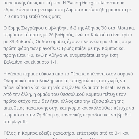
παραμονής όπως και πέρυσι. Η Ένωση θα έχει πλεονέκτημα
έδρας κόντρα στη νεοφώτιστη Λάρισα και είναι ήδη μπροστά με
2-0 από τα μεταξύ τους ματς.
Ο Ερμής Ζωγράφου επιβλήθηκε 6-2 της Αθήνας ’90 στα Ιλίσια και
τερμάτισε τέταρτος με 26 βαθμούς, ενώ το Καλτσέτο είναι τρίτο
με 33 βαθμούς. Οι δύο ομάδες έχουν πλεονέκτημα έδρας στην
πρώτη φάση των playoffs. O Ερμής παίζει με την Κόμπρα και
προηγείται 1-0, ενώ η Αθήνα ’90 αναμετράται με την έκτη
Σαλαμίνα και είναι στο 1-1.
Η Λάρισα πέρασε εύκολα από το Πέραμα απέναντι στον ουραγό
Ολυμπιακό που ολοκλήρωσε τις υποχρεώσεις του χωρίς να
πάρει κάποια νίκη και τη νέα σεζόν θα είναι στη Futsal League.
Από την άλλη, η ομάδα του θεσσαλικού Κάμπου πέτυχε τον
πρώτο στόχο που δεν ήταν άλλος από την εξασφάλιση της
απευθείας παραμονής στην κατηγορία και ακολούθως πέτυχε να
τερματίσει στην 7η θέση της κανονικής περιόδου και να βρεθεί
στα playoffs.
Τέλος, η Κόμπρα έδειξε χαρακτήρα, επέστρεψε από το 3-1 και