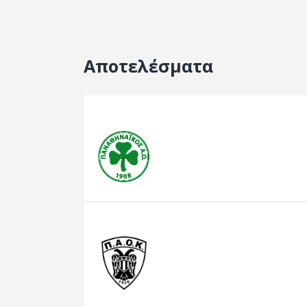
Αποτελέσματα