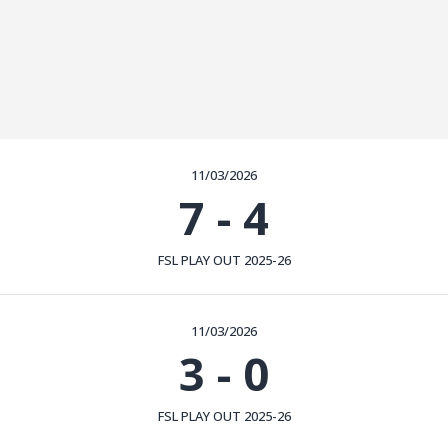
11/03/2026
7
-
4
FSL PLAY OUT 2025-26
11/03/2026
3
-
0
FSL PLAY OUT 2025-26