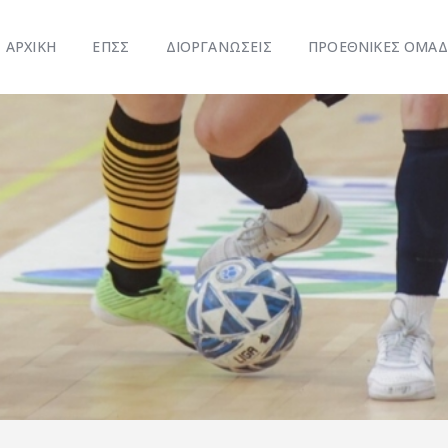
ΑΡΧΙΚΗ
ΑΡΧΙΚΗ
ΕΠΣΣ
ΕΠΣΣ
ΔΙΟΡΓΑΝΩΣΕΙΣ
ΠΡΟΕΘΝΙΚΕΣ ΟΜΑΔ
ΔΙΟΡΓΑΝΩΣΕΙΣ
ΠΡΟΕΘΝΙΚΕΣ ΟΜΑΔΕΣ
ΔΙΑΙΤΗΣΙΑ
ΝΕΑ
ΣΥΝΕΝΤΕΥΞΕΙΣ
VIDEO
ΧΡΗΣΙΜΑ
ΑΡΧΕΙΟ
ΕΠΙΚΟΙΝΩΝΙΑ