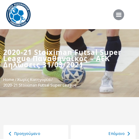
ΑΡΧΙΚΗ
2020-21 Stoiximan Futsal Super
ΕΠΣΣ
League Παναθηναϊκός – ΑΕΚ
ΔΙΟΡΓΑΝΩΣΕΙΣ
Δηλώσεις 31/03/2021
ΠΡΟΕΘΝΙΚΕΣ ΟΜΑΔΕΣ
Home
Χωρίς Κατηγορία
2020-21 Stoiximan Futsal Super League...
ΔΙΑΙΤΗΣΙΑ
ΝΕΑ
ΣΥΝΕΝΤΕΥΞΕΙΣ
VIDEO
ΧΡΗΣΙΜΑ
Προηγούμενο
Eπόμενο