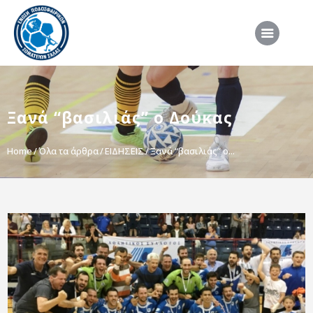
ΑΡΧΙΚΗ
Ξανά “βασιλιάς” ο Δούκας
ΕΠΣΣ
ΔΙΟΡΓΑΝΩΣΕΙΣ
Home
Όλα τα άρθρα
ΕΙΔΗΣΕΙΣ
Ξανά “βασιλιάς” ο...
ΠΡΟΕΘΝΙΚΕΣ ΟΜΑΔΕΣ
ΔΙΑΙΤΗΣΙΑ
ΝΕΑ
ΣΥΝΕΝΤΕΥΞΕΙΣ
VIDEO
ΧΡΗΣΙΜΑ