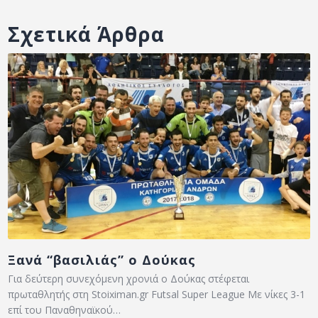
Σχετικά Άρθρα
Ξανά “βασιλιάς” ο Δούκας
Για δεύτερη συνεχόμενη χρονιά ο Δούκας στέφεται
πρωταθλητής στη Stoiximan.gr Futsal Super League Με νίκες 3-1
επί του Παναθηναϊκού…